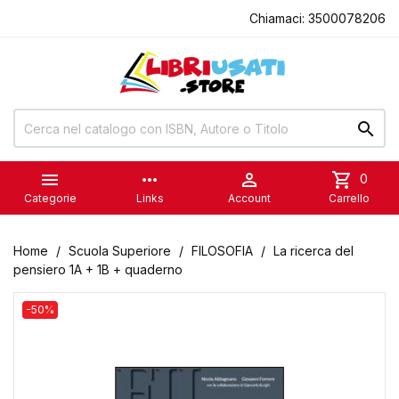
Chiamaci:
3500078206


more_horiz

shopping_cart
0
Categorie
Links
Account
Carrello
Home
Scuola Superiore
FILOSOFIA
La ricerca del
pensiero 1A + 1B + quaderno
-50%