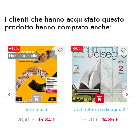
I clienti che hanno acquistato questo
prodotto hanno comprato anche:
-40%
-50%
favorite_border
favorite_border
Non disponibile


Storia è...1
Architettura e disegno 2
26,40 €
15,84 €
29,70 €
14,85 €