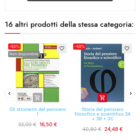
16 altri prodotti della stessa categoria:
-50%
-40%
favorite_border
favorite_border
Non disponibile


n
Gli strumenti del pensiero
Storia del pensiero
1
filosofico e scientifico 3A
+ 3B + 3C
33,00 €
16,50 €
40,80 €
24,48 €