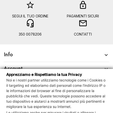
star_border
lock
SEGUI IL TUO ORDINE
PAGAMENTI SICURI
headset_mic
mail
350 0078206
CONTATTI
Info

Account

Apprezziamo e Rispettiamo la tua Privacy
Noi e i nostri partner utilizziamo tecnologie come i Cookies o
Contact us

il targeting ed elaboriamo dati personali come l'indirizzo IP o
le informazioni del browser al fine di personalizzare la
Newsletter

pubblicità che vedi.
Queste tecnologie possono accedere al
tuo dispositivo e
aiutarci a mostrarti annunci più pertinenti e
migliorare la tua esperienza su Internet.
Controlla la tua privacy
Le utilizziamo anche per misurare i risultati o allineare i