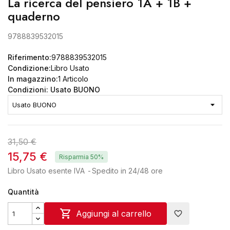
La ricerca del pensiero 1A + 1B +
quaderno
9788839532015
Riferimento:
9788839532015
Condizione:
Libro Usato
In magazzino:
1 Articolo
Condizioni: Usato BUONO
31,50 €
15,75 €
Risparmia 50%
Libro Usato esente IVA
Spedito in 24/48 ore
Quantità

Aggiungi al carrello
favorite_border