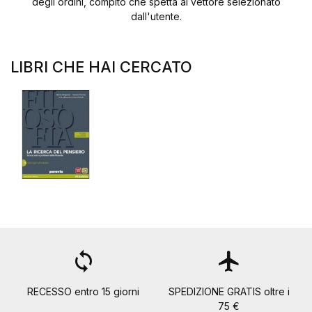
degli ordini, compito che spetta al vettore selezionato
dall'utente.
LIBRI CHE HAI CERCATO
loop
flight
RECESSO entro 15 giorni
SPEDIZIONE GRATIS oltre i
75 €