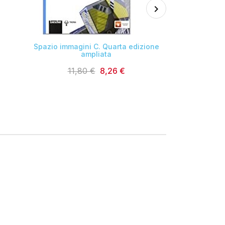

Spazio immagini C. Quarta edizione
I luog
ampliata
23,0
11,80 €
8,26 €