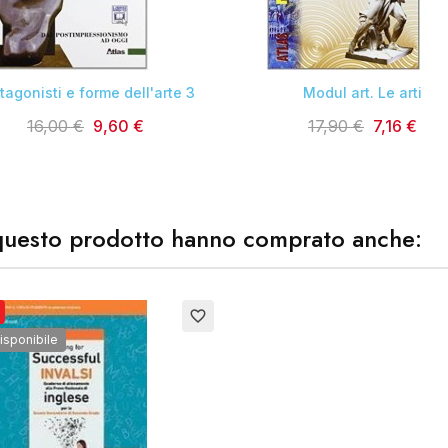


tagonisti e forme dell'arte 3
Modul art. Le arti
16,00 €
9,60 €
17,90 €
7,16 €
o questo prodotto hanno comprato anche:
favorite_border
isponibile