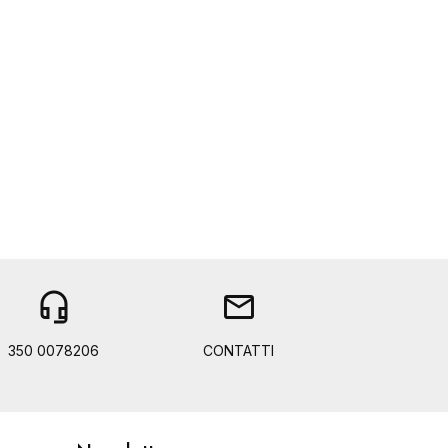
headset_mic
mail
350 0078206
CONTATTI