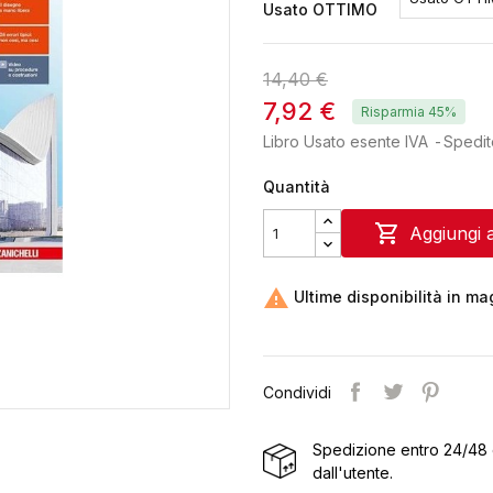
Usato OTTIMO
14,40 €
7,92 €
Risparmia 45%
Libro Usato esente IVA
Spedit
Quantità

Aggiungi a

Ultime disponibilità in m
Condividi
Spedizione entro 24/48 
dall'utente.