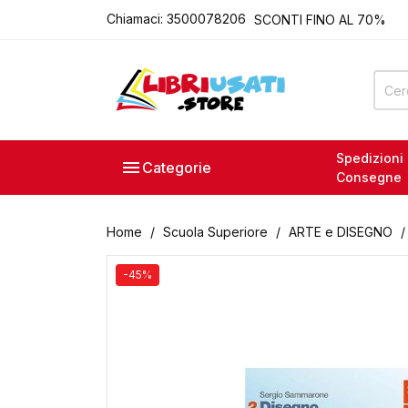
Chiamaci:
3500078206
SCONTI FINO AL 70%
ROMA - VIA ACQUA DONZ
ACQUISTO E VENDITA LIB
P.IVA 15111121008
LIBRIUSATI.STORE
SCONTI FINO AL 70%
ROMA - VIA ACQUA DONZ
Spedizioni

Categorie
ACQUISTO E VENDITA LIB
Consegne
P.IVA 15111121008
Home
Scuola Superiore
ARTE e DISEGNO
-45%