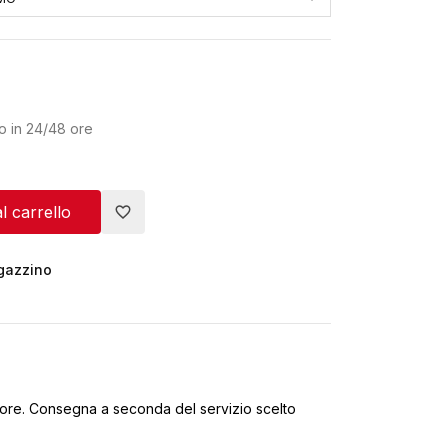
o in 24/48 ore
l carrello
favorite_border
agazzino
ore. Consegna a seconda del servizio scelto