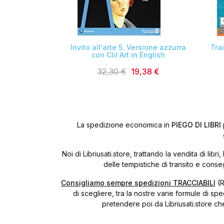

Invito all'arte 5. Versione azzurra
Tra
con Clil Art in English
32,30 €
19,38 €
La spedizione economica in
PIEGO DI LIBRI
Noi di Libriusati.store, trattando la vendita di l
delle tempistiche di transito e cons
Consigliamo sempre spedizioni TRACCIABILI
(R
di scegliere, tra la nostre varie formule di sp
pretendere poi da Libriusati.store ch