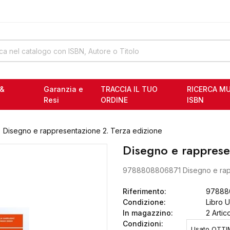
ELLA 6
RI SCOLASTICI USATI
ELLA 6
 &
Garanzia e
TRACCIA IL TUO
RICERCA MU
RI SCOLASTICI USATI
Resi
ORDINE
ISBN
Disegno e rappresentazione 2. Terza edizione
Disegno e rapprese
9788808806871 Disegno e rap
Riferimento:
97888
Condizione:
Libro 
In magazzino:
2 Artico
Condizioni: