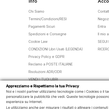
Info
Acco
Chi Siamo
Contatt
Termini/Condizioni/RESI
Negoz
Pagamenti Sicuri
Entra
Spedizioni e Consegne
Il mio 
Cookie Law
SEGUI 
CONDIZIONI Libri Usati (LEGENDA)
RICER
Privacy Policy e GDPR
Reclamo a POSTE ITALIANE
Risoluzioni ADR/ODR
VENDI I TUOI LIBRI
Contro
Apprezziamo e Rispettiamo la tua Privacy
Noi e i nostri partner utilizziamo tecnologie come i Cookies o il t
personalizzare la pubblicità che vedi.
Queste tecnologie possono
esperienza su Internet.
© Cartamagna S.r.l. Società Benefit P.IVA 15111121
Le utilizziamo anche per misurare i risultati o allineare i contenut