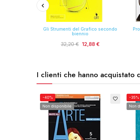

te 3. Quarta
Gli Strumenti del Grafico secondo
Pro
 compatta
biennio
2,44 €
32,20 €
12,88 €
I clienti che hanno acquistat
-40%
-35%
favorite_border
Non disponibile
Non d