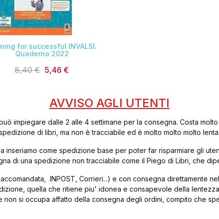

ining for successful INVALSI.
Quaderno 2022
8,40 €
5,46 €
AVVISO AGLI UTENTI
può impiegare dalle 2 alle 4 settimane per la consegna. Costa molto
spedizione di libri, ma non è tracciabile ed è molto molto molto lenta
ibri, la inseriamo come spedizione base per poter far risparmiare gli u
egna di una spedizione non tracciabile come il Piego di Libri, che 
accomandata, INPOST, Corrieri...) e con consegna direttamente nelle
edizione, quella che ritiene piu' idonea e consapevole della lentezza
e non si occupa affatto della consegna degli ordini, compito che spet