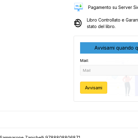
Pagamento su Server Sic
Libro Controllato e Garan
stato del libro.
Avvisami quando q
Mail:
Avvisami
e Sammarone Zanichelli 9788808806871