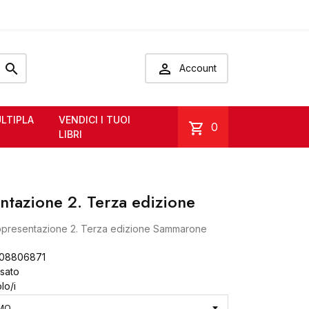


Account
LTIPLA
VENDICI I TUOI
shopping_cart
0
LIBRI
ntazione 2. Terza edizione
presentazione 2. Terza edizione Sammarone
08806871
Usato
lo/i