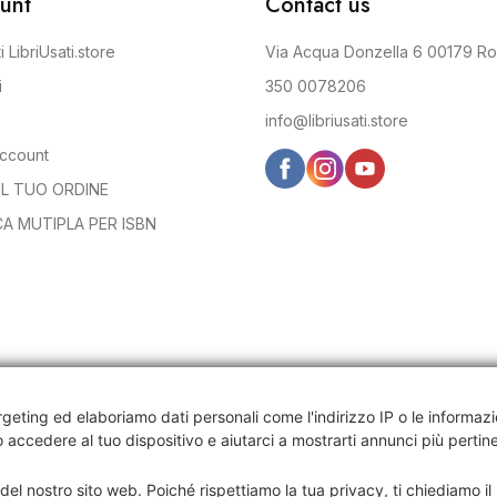
unt
Contact us
i LibriUsati.store
Via Acqua Donzella 6 00179 R
i
350 0078206
info@libriusati.store
account
IL TUO ORDINE
CA MUTIPLA PER ISBN
lla la tua privacy
argeting ed elaboriamo dati personali come l'indirizzo IP o le informazi
 accedere al tuo dispositivo e
aiutarci a mostrarti annunci più pertine
008 REA RM-1568561 Cap.Soc. € 10.000 i.v.
i del nostro sito web. Poiché rispettiamo la tua privacy, ti chiediamo il