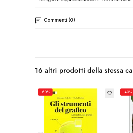
Commenti (0)
16 altri prodotti della stessa c
-60%
-40%
favorite_border
favorite_border