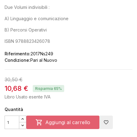
Due Volumi indivisibili :
A) Linguaggio e comunicazione
B) Percorsi Operativi
ISBN 9788823426078
Riferimento:
2017Ns249
Condizione:
Pari al Nuovo
30,50 €
10,68 €
Risparmia 65%
Libro Usato esente IVA
Quantità

Aggiungi al carrello
favorite_border