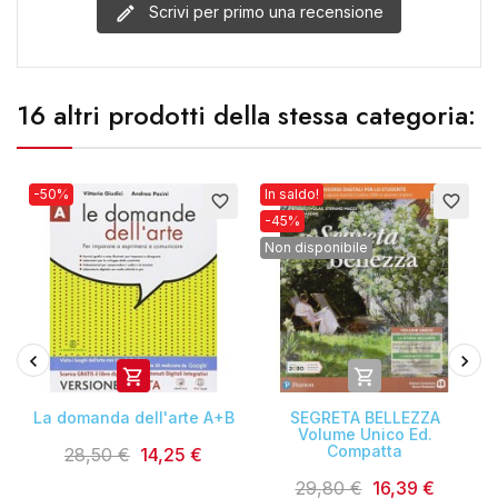
Scrivi per primo una recensione
16 altri prodotti della stessa categoria:
-50%
In saldo!
favorite_border
favorite_border
-45%
Non disponibile


La domanda dell'arte A+B
SEGRETA BELLEZZA
Volume Unico Ed.
Compatta
28,50 €
14,25 €
29,80 €
16,39 €