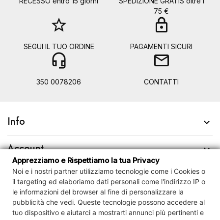
RECESSO entro 15 giorni
SPEDIZIONE GRATIS oltre i
75 €
star_border
lock
SEGUI IL TUO ORDINE
PAGAMENTI SICURI
headset_mic
mail
350 0078206
CONTATTI
Info

Account

Apprezziamo e Rispettiamo la tua Privacy
Noi e i nostri partner utilizziamo tecnologie come i Cookies o
Contact us

il targeting ed elaboriamo dati personali come l'indirizzo IP o
le informazioni del browser al fine di personalizzare la
Newsletter

pubblicità che vedi.
Queste tecnologie possono accedere al
tuo dispositivo e
aiutarci a mostrarti annunci più pertinenti e