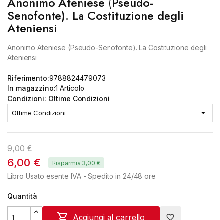
Anonimo Ateniese (Pseudo-
Senofonte). La Costituzione degli
Ateniensi
Anonimo Ateniese (Pseudo-Senofonte). La Costituzione degli
Ateniensi
Riferimento:
9788824479073
In magazzino:
1 Articolo
Condizioni: Ottime Condizioni
9,00 €
6,00 €
Risparmia 3,00 €
Libro Usato esente IVA
Spedito in 24/48 ore
Quantità

Aggiungi al carrello
favorite_border