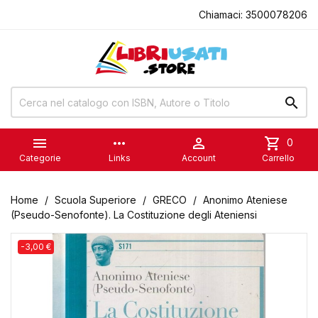
Chiamaci:
3500078206


more_horiz

shopping_cart
0
Categorie
Links
Account
Carrello
Home
Scuola Superiore
GRECO
Anonimo Ateniese
(Pseudo-Senofonte). La Costituzione degli Ateniensi
-3,00 €