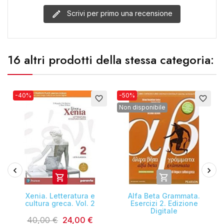
Scrivi per primo una recensione
16 altri prodotti della stessa categoria:
-40%
-50%
favorite_border
favorite_border
Non disponibile


Xenia. Letteratura e
Alfa Beta Grammata.
cultura greca. Vol. 2
Esercizi 2. Edizione
Digitale
40,00 €
24,00 €