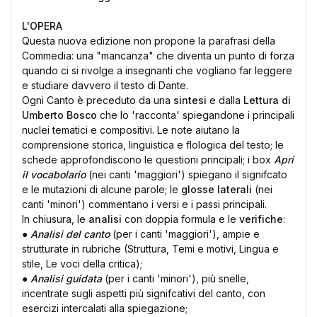
L'OPERA
Questa nuova edizione non propone la parafrasi della
Commedia: una "mancanza" che diventa un punto di forza
quando ci si rivolge a insegnanti che vogliano far leggere
e studiare davvero il testo di Dante.
Ogni Canto è preceduto da una
sintesi
e dalla
Lettura di
Umberto Bosco
che lo 'racconta' spiegandone i principali
nuclei tematici e compositivi. Le note aiutano la
comprensione storica, linguistica e flologica del testo; le
schede approfondiscono le questioni principali; i box
Apri
il vocabolario
(nei canti 'maggiori') spiegano il signifcato
e le mutazioni di alcune parole; le
glosse laterali
(nei
canti 'minori') commentano i versi e i passi principali.
In chiusura, le
analisi
con doppia formula e le
verifiche
:
●
Analisi del canto
(per i canti 'maggiori'), ampie e
strutturate in rubriche (Struttura, Temi e motivi, Lingua e
stile, Le voci della critica);
●
Analisi guidata
(per i canti 'minori'), più snelle,
incentrate sugli aspetti più signifcativi del canto, con
esercizi intercalati alla spiegazione;