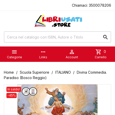
Chiamaci:
3500078206


more_horiz

shopping_cart
0
Categorie
Links
Account
Carrello
Home
Scuola Superiore
ITALIANO
Divina Commedia.
Paradiso (Bosco Reggio)
In saldo!
-45%