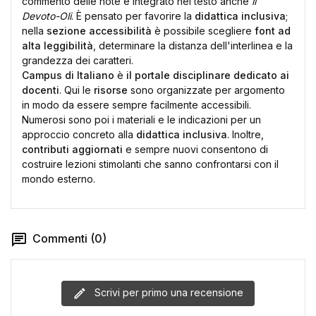
commento delle note e integrato nel testo anche
il
Devoto-Oli
. È pensato per favorire la
didattica inclusiva
;
nella
sezione accessibilità
è possibile scegliere
font ad
alta leggibilità
, determinare la distanza dell'interlinea e la
grandezza dei caratteri.
Campus di Italiano
è
il portale disciplinare dedicato ai
docenti
. Qui le
risorse
sono organizzate per argomento
in modo da essere sempre facilmente accessibili.
Numerosi sono poi i materiali e le indicazioni per un
approccio concreto alla
didattica inclusiva
. Inoltre,
contributi aggiornati
e sempre nuovi consentono di
costruire lezioni stimolanti che sanno confrontarsi con il
mondo esterno.
Commenti (0)
Scrivi per primo una recensione