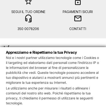
star_border
lock
SEGUI IL TUO ORDINE
PAGAMENTI SICURI
headset_mic
mail
350 0078206
CONTATTI
Info

Apprezziamo e Rispettiamo la tua Privacy
Noi e i nostri partner utilizziamo tecnologie come i Cookies o
Account

il targeting ed elaboriamo dati personali come l'indirizzo IP o
le informazioni del browser al fine di personalizzare la
Contact us
pubblicità che vedi.
Queste tecnologie possono accedere al

tuo dispositivo e
aiutarci a mostrarti annunci più pertinenti e
migliorare la tua esperienza su Internet.
Newsletter

Le utilizziamo anche per misurare i risultati o allineare i
contenuti del nostro sito web. Poiché rispettiamo la tua
privacy, ti chiediamo il permesso di utilizzare le seguenti
Controlla la tua privacy
tecnologie.