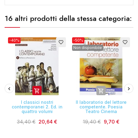
16 altri prodotti della stessa categoria:
-40%
-50%
favorite_border
favorite_border
Non disponibile


I classici nostri
Il laboratorio del lettore
contemporanei 2. Ed. in
competente. Poesia
quattro volumi
Teatro Cinema
34,40 €
20,64 €
19,40 €
9,70 €