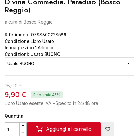
Divina Commedia. Paradiso (Bosco
Reggio)
a cura di Bosco Reggio
Riferimento:
9788800228589
Condizione:
Libro Usato
In magazzino:
1 Articolo
Condizioni: Usato BUONO
18,00 €
9,90 €
Risparmia 45%
Libro Usato esente IVA
Spedito in 24/48 ore
Quantità

Aggiungi al carrello
favorite_border