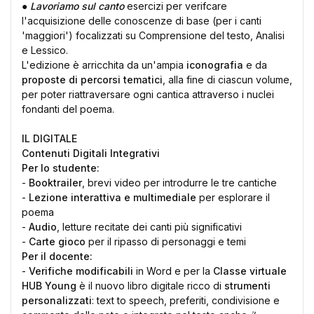
●
Lavoriamo sul canto
esercizi per verifcare
l'acquisizione delle conoscenze di base (per i canti
'maggiori') focalizzati su Comprensione del testo, Analisi
e Lessico.
L'edizione è arricchita da un'ampia
iconografia
e da
proposte di percorsi tematici
, alla fine di ciascun volume,
per poter riattraversare ogni cantica attraverso i nuclei
fondanti del poema.
IL DIGITALE
Contenuti Digitali Integrativi
Per lo studente:
-
Booktrailer
, brevi video per introdurre le tre cantiche
-
Lezione interattiva e multimediale
per esplorare il
poema
-
Audio
, letture recitate dei canti più significativi
-
Carte gioco
per il ripasso di personaggi e temi
Per il docente:
-
Verifiche modificabili
in Word e per la
Classe virtuale
HUB Young
è il nuovo libro digitale ricco di
strumenti
personalizzati
: text to speech, preferiti, condivisione e