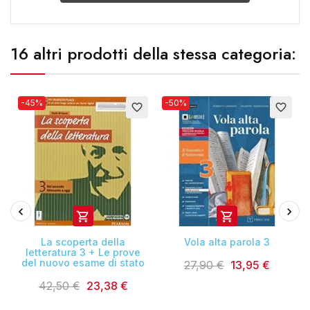
16 altri prodotti della stessa categoria:
-45%
-50%
favorite_border
favorite_border


La scoperta della
Vola alta parola 3
letteratura 3 + Le prove
del nuovo esame di stato
27,90 €
13,95 €
42,50 €
23,38 €