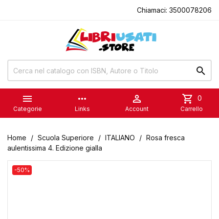
Chiamaci:
3500078206


more_horiz

shopping_cart
0
Categorie
Links
Account
Carrello
Home
Scuola Superiore
ITALIANO
Rosa fresca
aulentissima 4. Edizione gialla
-50%