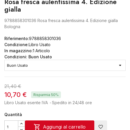
Rosa fresca aulentissima 4. Edizione
gialla
9788858301036 Rosa fresca aulentissima 4. Edizione gialla
Bologna
Riferimento:
9788858301036
Condizione:
Libro Usato
In magazzino:
1 Articolo
Condizioni: Buon Usato
21,40 €
10,70 €
Risparmia 50%
Libro Usato esente IVA
Spedito in 24/48 ore
Quantità

Aggiungi al carrello
favorite_border