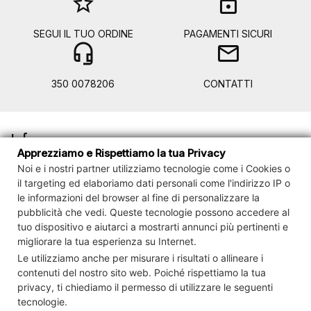
star_border
lock
SEGUI IL TUO ORDINE
PAGAMENTI SICURI
headset_mic
mail
350 0078206
CONTATTI
Info

Apprezziamo e Rispettiamo la tua Privacy
Noi e i nostri partner utilizziamo tecnologie come i Cookies o
Account

il targeting ed elaboriamo dati personali come l'indirizzo IP o
le informazioni del browser al fine di personalizzare la
Contact us
pubblicità che vedi.
Queste tecnologie possono accedere al

tuo dispositivo e
aiutarci a mostrarti annunci più pertinenti e
migliorare la tua esperienza su Internet.
Newsletter

Le utilizziamo anche per misurare i risultati o allineare i
contenuti del nostro sito web. Poiché rispettiamo la tua
privacy, ti chiediamo il permesso di utilizzare le seguenti
Controlla la tua privacy
tecnologie.