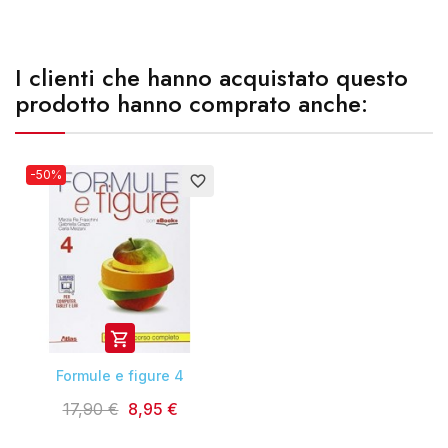
I clienti che hanno acquistato questo
prodotto hanno comprato anche:
-50%
favorite_border

Formule e figure 4
17,90 €
8,95 €