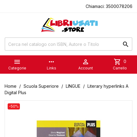
Chiamaci:
3500078206


more_horiz

shopping_cart
0
Categorie
Links
Account
Carrello
Home
Scuola Superiore
LINGUE
Literary hyperlinks A
Digital Plus
-50%