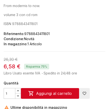
From modernis to now.
volume 3 con cd rom
ISBN 9788843411801
Riferimento:
9788843411801
Condizione:
Novità
In magazzino:
1 Articolo
26,30 €
6,58 €
Risparmia 75%
Libro Usato esente IVA
Spedito in 24/48 ore
Quantità

Aggiungi al carrello
favorite_border

Ultime disponibilità in magazzino