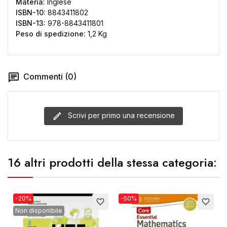
Materia:
Inglese
ISBN-10:
8843411802
ISBN-13:
978-8843411801
Peso di spedizione:
1,2 Kg
Commenti (0)
Scrivi per primo una recensione
16 altri prodotti della stessa categoria:
-20%
-50%
favorite_border
favorite_border
Non disponibile