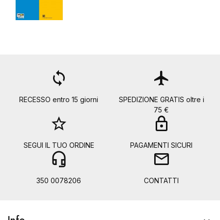
loop
flight
RECESSO entro 15 giorni
SPEDIZIONE GRATIS oltre i
75 €
star_border
lock
SEGUI IL TUO ORDINE
PAGAMENTI SICURI
headset_mic
mail
350 0078206
CONTATTI