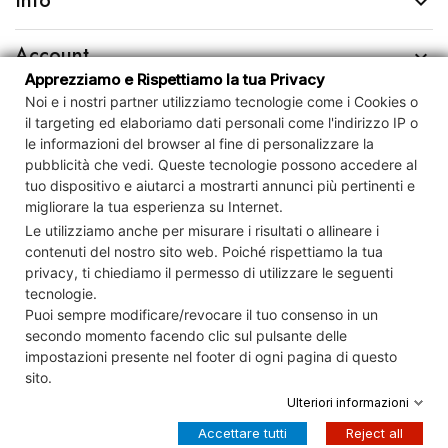
Info

Account

Apprezziamo e Rispettiamo la tua Privacy
Noi e i nostri partner utilizziamo tecnologie come i Cookies o
Contact us

il targeting ed elaboriamo dati personali come l'indirizzo IP o
le informazioni del browser al fine di personalizzare la
Newsletter

pubblicità che vedi.
Queste tecnologie possono accedere al
tuo dispositivo e
aiutarci a mostrarti annunci più pertinenti e
migliorare la tua esperienza su Internet.
Controlla la tua privacy
Le utilizziamo anche per misurare i risultati o allineare i
contenuti del nostro sito web. Poiché rispettiamo la tua
privacy, ti chiediamo il permesso di utilizzare le seguenti
tecnologie.
© Cartamagna S.r.l. Società Benefit P.IVA 15111121008 REA RM-
Puoi sempre modificare/revocare il tuo consenso in un
1568561 Cap.Soc. € 10.000 i.v.
secondo momento facendo clic sul pulsante delle
impostazioni presente nel footer di ogni pagina di questo
sito.
Ulteriori informazioni
Accettare tutti
Reject all