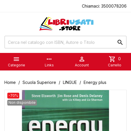
Chiamaci:
3500078206


more_horiz

shopping_cart
0
Categorie
Links
Account
Carrello
Home
Scuola Superiore
LINGUE
Energy plus
-70%
Non disponibile