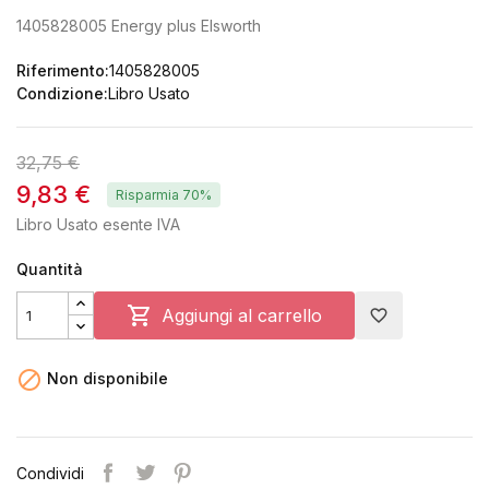
1405828005 Energy plus Elsworth
Riferimento:
1405828005
Condizione:
Libro Usato
32,75 €
9,83 €
Risparmia 70%
Libro Usato esente IVA
Quantità

Aggiungi al carrello
favorite_border

Non disponibile
Condividi