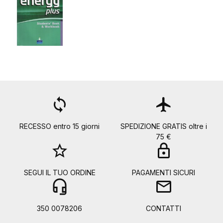
loop
flight
RECESSO entro 15 giorni
SPEDIZIONE GRATIS oltre i
75 €
star_border
lock
SEGUI IL TUO ORDINE
PAGAMENTI SICURI
headset_mic
mail
350 0078206
CONTATTI