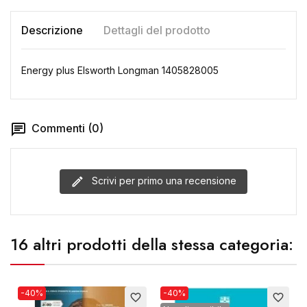
Descrizione
Dettagli del prodotto
Energy plus Elsworth Longman 1405828005
Commenti (0)
Scrivi per primo una recensione
16 altri prodotti della stessa categoria:
-40%
-40%
favorite_border
favorite_border