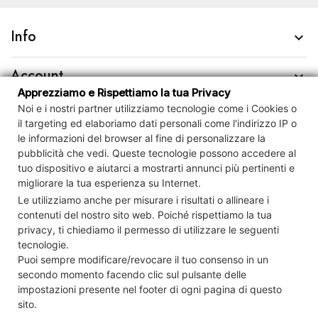
Info

Account

Apprezziamo e Rispettiamo la tua Privacy
Noi e i nostri partner utilizziamo tecnologie come i Cookies o
Contact us

il targeting ed elaboriamo dati personali come l'indirizzo IP o
le informazioni del browser al fine di personalizzare la
Newsletter

pubblicità che vedi.
Queste tecnologie possono accedere al
tuo dispositivo e
aiutarci a mostrarti annunci più pertinenti e
migliorare la tua esperienza su Internet.
Controlla la tua privacy
Le utilizziamo anche per misurare i risultati o allineare i
contenuti del nostro sito web. Poiché rispettiamo la tua
privacy, ti chiediamo il permesso di utilizzare le seguenti
tecnologie.
© Cartamagna S.r.l. Società Benefit P.IVA 15111121008 REA RM-
Puoi sempre modificare/revocare il tuo consenso in un
1568561 Cap.Soc. € 10.000 i.v.
secondo momento facendo clic sul pulsante delle
impostazioni presente nel footer di ogni pagina di questo
sito.