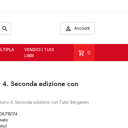


Account
LTIPLA
VENDICI I TUOI
shopping_cart
0
LIBRI
 4. Seconda edizione con
urro 4. Seconda edizione con Tutor Bergamini
08718174
Usato
olo/i