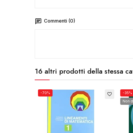
Commenti (0)
16 altri prodotti della stessa c
-70%
-35%
favorite_border
favorite_border
Non d