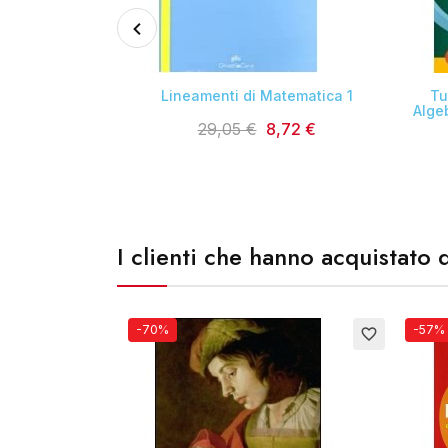

ragionieri
Lineamenti di Matematica 1
Tu
ori 1
Alge
29,05 €
8,72 €
0,92 €
I clienti che hanno acquistat
-70%
-57%
favorite_border
favorite_border