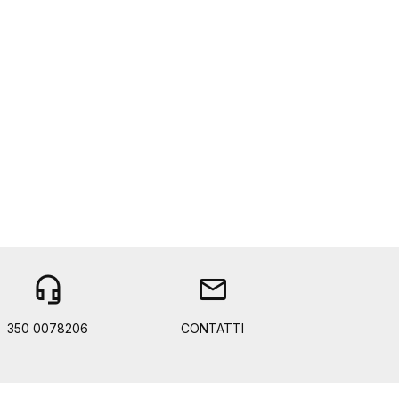
headset_mic
mail
350 0078206
CONTATTI