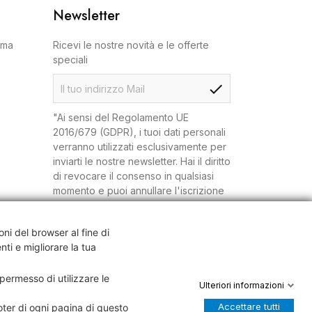
Newsletter
oma
Ricevi le nostre novità e le offerte
speciali
check
"Ai sensi del Regolamento UE
2016/679 (GDPR), i tuoi dati personali
verranno utilizzati esclusivamente per
inviarti le nostre newsletter. Hai il diritto
di revocare il consenso in qualsiasi
momento e puoi annullare l'iscrizione
dal tuo account oppure richiedendolo
via mail."
oni del browser al fine di
nti e migliorare la tua
 permesso di utilizzare le
Ulteriori informazioni
Accettare tutti
ter di ogni pagina di questo