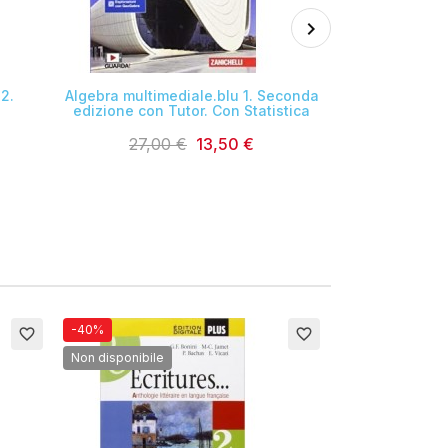

2.
Algebra multimediale.blu 1. Seconda
Geometria 
edizione con Tutor. Con Statistica
20,10
27,00 €
13,50 €
-40%
-40%
favorite_border
favorite_border
Non disponibile
Non disponibile