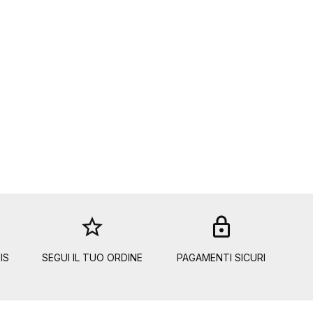
star_border
lock
IS
SEGUI IL TUO ORDINE
PAGAMENTI SICURI