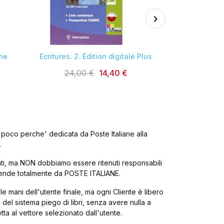

one
Ecritures. 2. Edition digitale Plus
Storia 
24,00 €
14,40 €
38,70
 poco perche' dedicata da Poste Italiane alla
.
tenti, ma NON dobbiamo essere ritenuti responsabili
dipende totalmente da POSTE ITALIANE.
 mani dell'utente finale, ma ogni Cliente è libero
 del sistema piego di libri, senza avere nulla a
ta al vettore selezionato dall'utente.