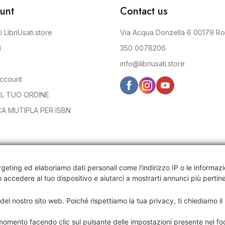
unt
Contact us
i LibriUsati.store
Via Acqua Donzella 6 00179 R
i
350 0078206
info@libriusati.store
account
IL TUO ORDINE
CA MUTIPLA PER ISBN
argeting ed elaboriamo dati personali come l'indirizzo IP o le informazi
 accedere al tuo dispositivo e
aiutarci a mostrarti annunci più pertine
lla la tua privacy
i del nostro sito web. Poiché rispettiamo la tua privacy, ti chiediamo il
omento facendo clic sul pulsante delle impostazioni presente nel foo