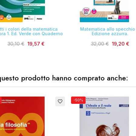


tti i colori della matematica
Matematica allo specchio 
bra 1. Ed. Verde con Quaderno
Edizione azzurra.
30,10 €
19,57 €
32,00 €
19,20 €
o questo prodotto hanno comprato anche:
-50%
favorite_border