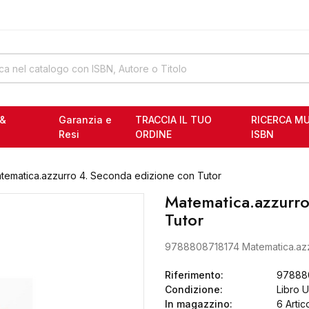
ELLA 6
RI SCOLASTICI USATI
ELLA 6
 &
Garanzia e
TRACCIA IL TUO
RICERCA MU
RI SCOLASTICI USATI
Resi
ORDINE
ISBN
tematica.azzurro 4. Seconda edizione con Tutor
Matematica.azzurro
Tutor
9788808718174 Matematica.azz
Riferimento:
97888
Condizione:
Libro 
In magazzino:
6 Artic