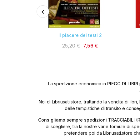

elle idee 2
Il piacere dei testi 2
2,90 €
25,20 €
7,56 €
La spedizione economica in
PIEGO DI LIBRI
Noi di Libriusati.store, trattando la vendita di l
delle tempistiche di transito e cons
Consigliamo sempre spedizioni TRACCIABILI
(R
di scegliere, tra la nostre varie formule di sp
pretendere poi da Libriusati.store ch