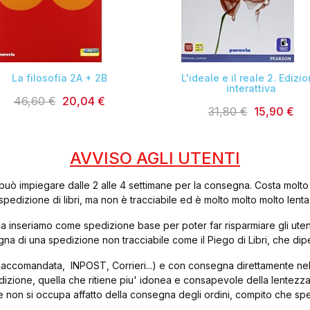


La filosofia 2A + 2B
L'ideale e il reale 2. Edizi
interattiva
46,60 €
20,04 €
31,80 €
15,90 €
AVVISO AGLI UTENTI
può impiegare dalle 2 alle 4 settimane per la consegna. Costa molto
spedizione di libri, ma non è tracciabile ed è molto molto molto lenta
ibri, la inseriamo come spedizione base per poter far risparmiare gli u
egna di una spedizione non tracciabile come il Piego di Libri, che 
accomandata, INPOST, Corrieri...) e con consegna direttamente nelle
edizione, quella che ritiene piu' idonea e consapevole della lentezza
e non si occupa affatto della consegna degli ordini, compito che spet