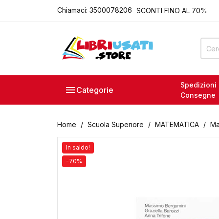
Chiamaci:
3500078206
SCONTI FINO AL 70%
ROMA - VIA ACQUA DONZ
ACQUISTO E VENDITA LIB
P.IVA 15111121008
LIBRIUSATI.STORE
SCONTI FINO AL 70%
ROMA - VIA ACQUA DONZ
Spedizioni

Categorie
ACQUISTO E VENDITA LIB
Consegne
P.IVA 15111121008
Home
Scuola Superiore
MATEMATICA
Ma
In saldo!
-70%