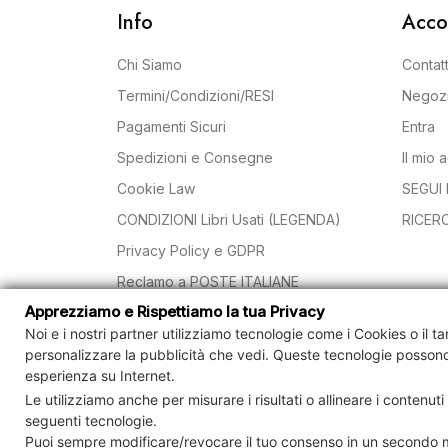
Info
Acco
Chi Siamo
Contatt
Termini/Condizioni/RESI
Negoz
Pagamenti Sicuri
Entra
Spedizioni e Consegne
Il mio 
Cookie Law
SEGUI 
CONDIZIONI Libri Usati (LEGENDA)
RICER
Privacy Policy e GDPR
Reclamo a POSTE ITALIANE
Apprezziamo e Rispettiamo la tua Privacy
Risoluzioni ADR/ODR
Noi e i nostri partner utilizziamo tecnologie come i Cookies o il t
VENDI I TUOI LIBRI
personalizzare la pubblicità che vedi.
Queste tecnologie possono
Contro
esperienza su Internet.
Le utilizziamo anche per misurare i risultati o allineare i contenut
seguenti tecnologie.
Puoi sempre modificare/revocare il tuo consenso in un secondo m