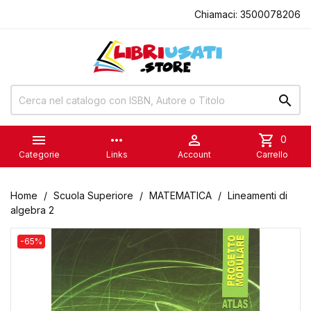
Chiamaci:
3500078206


more_horiz

shopping_cart
0
Categorie
Links
Account
Carrello
Home
Scuola Superiore
MATEMATICA
Lineamenti di
algebra 2
-65%