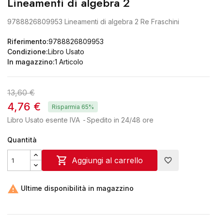
Lineamenti di algebra 2
9788826809953 Lineamenti di algebra 2 Re Fraschini
Riferimento:
9788826809953
Condizione:
Libro Usato
In magazzino:
1 Articolo
13,60 €
4,76 €
Risparmia 65%
Libro Usato esente IVA
Spedito in 24/48 ore
Quantità

Aggiungi al carrello
favorite_border

Ultime disponibilità in magazzino