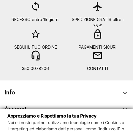
loop
flight
RECESSO entro 15 giorni
SPEDIZIONE GRATIS oltre i
75 €
star_border
lock
SEGUI IL TUO ORDINE
PAGAMENTI SICURI
headset_mic
mail
350 0078206
CONTATTI
Info

Account

Apprezziamo e Rispettiamo la tua Privacy
Noi e i nostri partner utilizziamo tecnologie come i Cookies o
Contact us

il targeting ed elaboriamo dati personali come l'indirizzo IP o