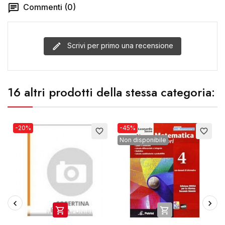
Commenti (0)
Scrivi per primo una recensione
16 altri prodotti della stessa categoria:
-20%
-45%
favorite_border
favorite_border
Non disponibile

