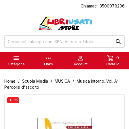
Chiamaci:
3500078206


more_horiz

shopping_cart
0
Categorie
Links
Account
Carrello
Home
Scuola Media
MUSICA
Musica intorno. Vol. A:
Percorsi d'ascolto
-60%