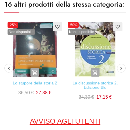
16 altri prodotti della stessa categoria:
-25%
-50%
favorite_border
favorite_border
Non disponibile
Non disponibile


Lo stupore della storia 2
La discussione storica 2.
Edizione Blu
36,50 €
27,38 €
34,30 €
17,15 €
AVVISO AGLI UTENTI