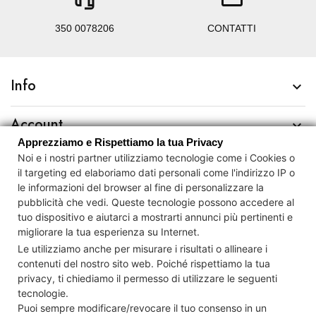
350 0078206
CONTATTI
Info

Account

Apprezziamo e Rispettiamo la tua Privacy
Noi e i nostri partner utilizziamo tecnologie come i Cookies o
Contact us

il targeting ed elaboriamo dati personali come l'indirizzo IP o
le informazioni del browser al fine di personalizzare la
Newsletter

pubblicità che vedi.
Queste tecnologie possono accedere al
tuo dispositivo e
aiutarci a mostrarti annunci più pertinenti e
migliorare la tua esperienza su Internet.
Controlla la tua privacy
Le utilizziamo anche per misurare i risultati o allineare i
contenuti del nostro sito web. Poiché rispettiamo la tua
privacy, ti chiediamo il permesso di utilizzare le seguenti
tecnologie.
© Cartamagna S.r.l. Società Benefit P.IVA 15111121008 REA RM-
Puoi sempre modificare/revocare il tuo consenso in un
1568561 Cap.Soc. € 10.000 i.v.