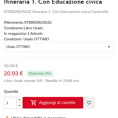
Itineraria 1. Con Educazione civica
9788828625032 Itineraria 1. Con Educazione civica Cantarella
Riferimento:
9788828625032
Condizione:
Libro Usato
In magazzino:
1 Articolo
Condizioni: Usato OTTIMO
32,20 €
20,93 €
Risparmia 35%
Libro Usato esente IVA
Spedito in 24/48 ore
Quantità

Aggiungi al carrello
favorite_border
Ultime disponibilità in magazzino