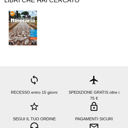
LIBRI CHE HAI CERCATO
loop
flight
RECESSO entro 15 giorni
SPEDIZIONE GRATIS oltre i
75 €
star_border
lock
SEGUI IL TUO ORDINE
PAGAMENTI SICURI
headset_mic
mail