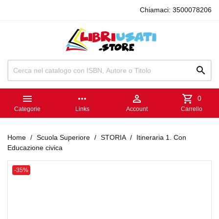
Chiamaci:
3500078206


more_horiz

shopping_cart
0
Categorie
Links
Account
Carrello
Home
Scuola Superiore
STORIA
Itineraria 1. Con
Educazione civica
-35%