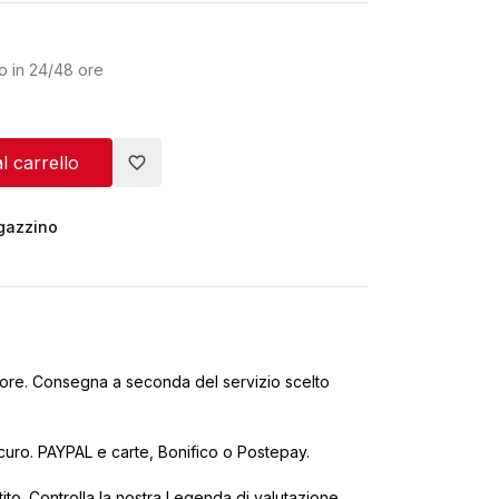
o in 24/48 ore
l carrello
favorite_border
agazzino
ore. Consegna a seconda del servizio scelto
uro. PAYPAL e carte, Bonifico o Postepay.
tito. Controlla la nostra Legenda di valutazione