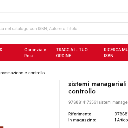
ELLA 6
RI SCOLASTICI USATI
ELLA 6
 &
Garanzia e
TRACCIA IL TUO
RICERCA MU
RI SCOLASTICI USATI
Resi
ORDINE
ISBN
ogrammazione e controllo
sistemi managerial
controllo
9788814173561 sistemi manageri
Riferimento:
97888
In magazzino:
1 Artic