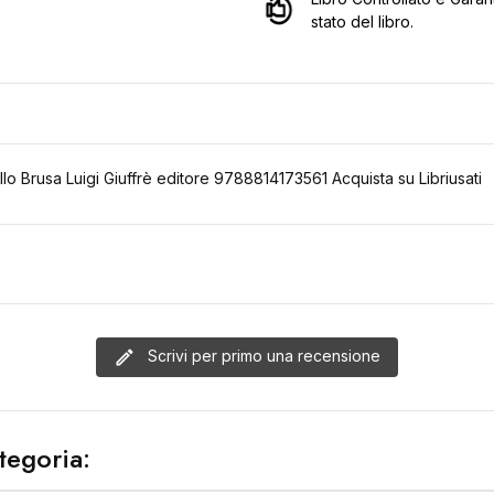
stato del libro.
lo Brusa Luigi Giuffrè editore 9788814173561 Acquista su Libriusati
Scrivi per primo una recensione
ategoria: