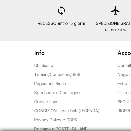
loop
flight
RECESSO entro 15 giorni
SPEDIZIONE GRAT
oltre i 75 €
Info
Acco
Chi Siamo
Contatt
Termini/Condizioni/RESI
Negoz
Pagamenti Sicuri
Entra
Spedizioni e Consegne
Il mio 
Cookie Law
SEGUI 
CONDIZIONI Libri Usati (LEGENDA)
RICER
Privacy Policy e GDPR
Reclamo a POSTE ITALIANE