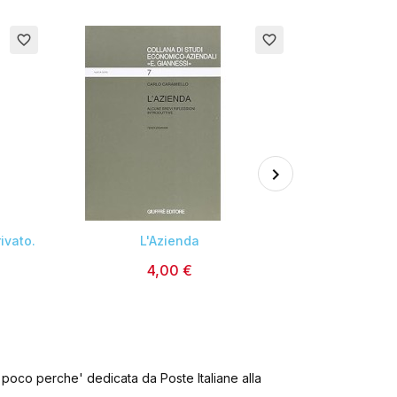
favorite_border
favorite_border

rivato.
L'Azienda
STORI
4,00 €
1
 poco perche' dedicata da Poste Italiane alla
.