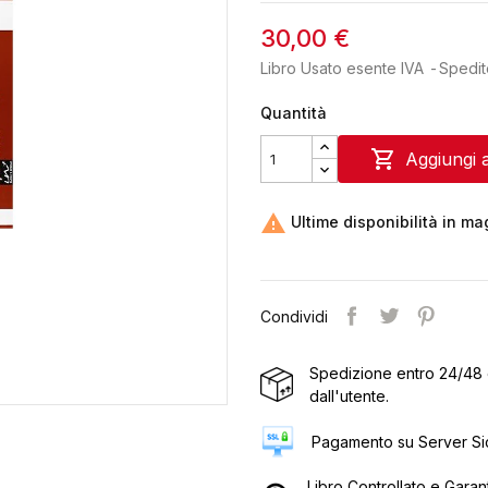
30,00 €
Libro Usato esente IVA
Spedit
Quantità

Aggiungi a

Ultime disponibilità in m
Condividi
Spedizione entro 24/48 
dall'utente.
Pagamento su Server Sic
Libro Controllato e Garan