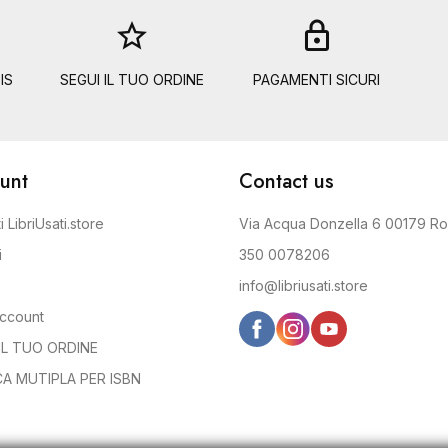
star_border
lock
IS
SEGUI IL TUO ORDINE
PAGAMENTI SICURI
unt
Contact us
i LibriUsati.store
Via Acqua Donzella 6 00179 R
i
350 0078206
info@libriusati.store
account
IL TUO ORDINE
CA MUTIPLA PER ISBN