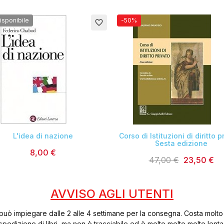
isponibile
-50%
favorite_border


L'idea di nazione
Corso di Istituzioni di diritto p
Sesta edizione
8,00 €
47,00 €
23,50 €
AVVISO AGLI UTENTI
può impiegare dalle 2 alle 4 settimane per la consegna. Costa molto
spedizione di libri, ma non è tracciabile ed è molto molto molto lenta