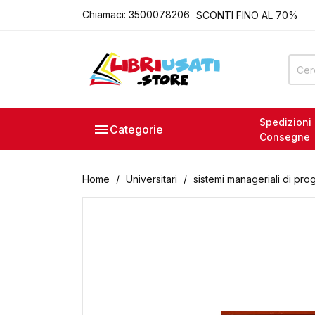
Chiamaci:
3500078206
SCONTI FINO AL 70%
ROMA - VIA ACQUA DONZ
ACQUISTO E VENDITA LIB
P.IVA 15111121008
LIBRIUSATI.STORE
SCONTI FINO AL 70%
ROMA - VIA ACQUA DONZ
Spedizioni

Categorie
ACQUISTO E VENDITA LIB
Consegne
P.IVA 15111121008
Home
Universitari
sistemi manageriali di pr