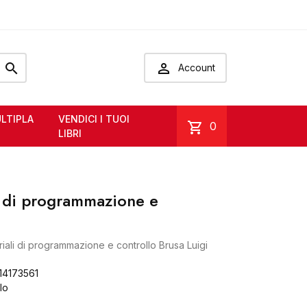


Account
LTIPLA
VENDICI I TUOI
shopping_cart
0
LIBRI
i di programmazione e
ali di programmazione e controllo Brusa Luigi
14173561
olo