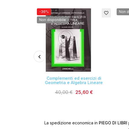
-36%
Non d
favorite_border
favorite_border
Non disponibile

ional Edition
Complementi ed esercizi di
Geometria e Algebra Lineare
,48 €
40,00 €
25,60 €
La spedizione economica in
PIEGO DI LIBRI